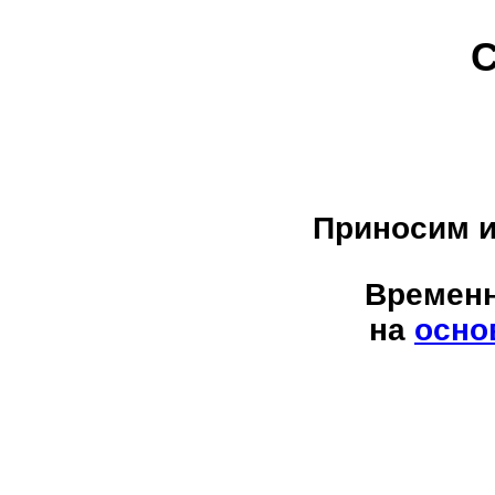
С
Приносим и
Временн
на
осно