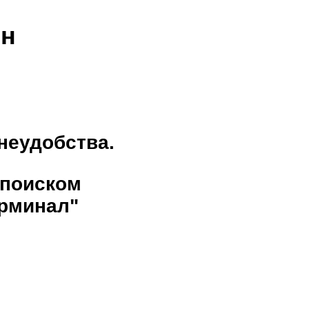
ен
неудобства.
 поиском
рминал"